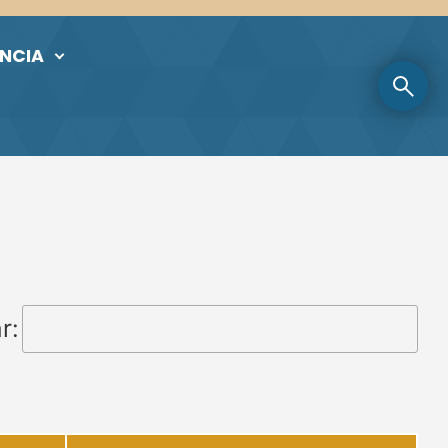
NCIA
r: