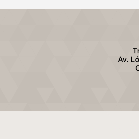
T
Av. L
C