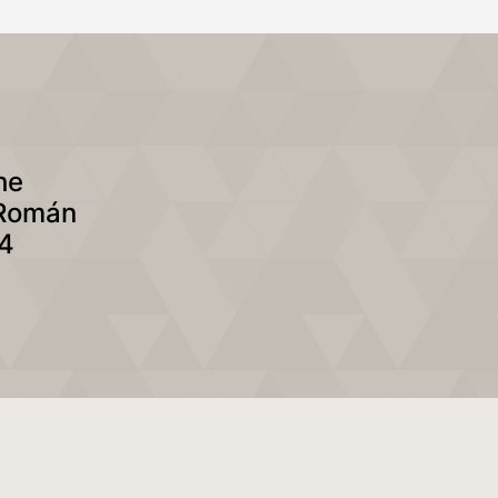
he
 Román
04