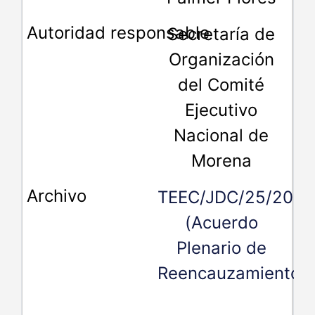
Secretaría de
AVISO DE PRIVACIDAD
Organización
del Comité
Contáctanos en:
Ejecutivo
Tribunal Electoral del Estado de
Nacional de
Campeche
Av. López Mateos, número 74,
Morena
Barrio de San Román
TEEC/JDC/25/2019
C. P. 24040, Tel. (981) 81 132 02,
03 y 04
(Acuerdo
Plenario de
oficialia@teec.mx
Reencauzamiento)