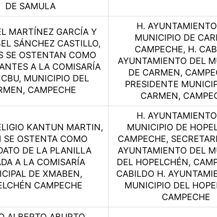
DE SAMULA
H. AYUNTAMIENTO
L MARTÍNEZ GARCÍA Y
MUNICIPIO DE CAR
BEL SÁNCHEZ CASTILLO,
CAMPECHE, H. CAB
S SE OSTENTAN COMO
AYUNTAMIENTO DEL M
PANTES A LA COMISARÍA
DE CARMEN, CAMPE
ICBU, MUNICIPIO DEL
PRESIDENTE MUNICIP
RMEN, CAMPECHE
CARMEN, CAMPE
H. AYUNTAMIENTO
LIGIO KANTUN MARTIN,
MUNICIPIO DE HOPE
N SE OSTENTA COMO
CAMPECHE, SECRETARI
ATO DE LA PLANILLA
AYUNTAMIENTO DEL M
DA A LA COMISARÍA
DEL HOPELCHÉN, CAMP
CIPAL DE XMABEN,
CABILDO H. AYUNTAMI
ELCHÉN CAMPECHE
MUNICIPIO DEL HOPE
CAMPECHE
O ALBERTO ABURTO