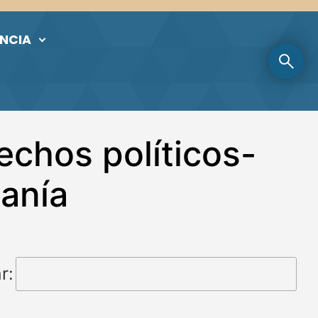
NCIA
rechos políticos-
danía
r: