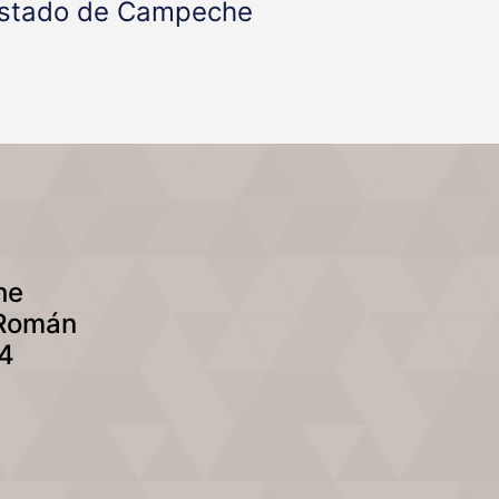
l Estado de Campeche
he
 Román
04