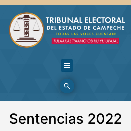
Skip to main content
Sentencias 2022