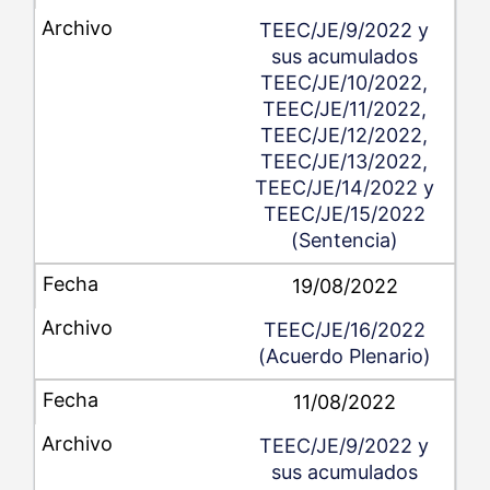
TEEC/JE/9/2022 y
sus acumulados
TEEC/JE/10/2022,
TEEC/JE/11/2022,
TEEC/JE/12/2022,
TEEC/JE/13/2022,
TEEC/JE/14/2022 y
TEEC/JE/15/2022
(Sentencia)
19/08/2022
TEEC/JE/16/2022
(Acuerdo Plenario)
11/08/2022
TEEC/JE/9/2022 y
sus acumulados